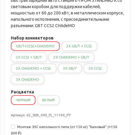
Быстрая зарядная авто станция Е-ПРОМ STANDARD K со
световым коробом для поддержки кабелей,
мощностью от 60 до 200 кВт, в металлическом корпусе,
напольного исполнения, с присоединительными
разъемами: GBT CCS2 CHAdeMO
Набор коннекторов
GB/T+CCS2+CHADEMO
2X GB/T + CCS2
2X CCS2 + GB/T
2X CHADEMO + GB/T
2X CHADEMO + CCS2
3X GB/T
3X CCS2
3X CHADEMO
Расцветка
ЧЕРНЫЙ
БЕЛЫЙ
Артикул: 02_SKB_090_FL_11100_PY
Монтаж ЭЗС напольного типа (от 150 кг) "Базовый" (+
150
000
)
₽