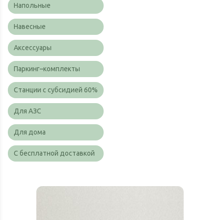
Напольные
Навесные
Аксессуары
Паркинг–комплекты
Cтанции с субсидией 60%
Для АЗС
Для дома
С бесплатной доставкой